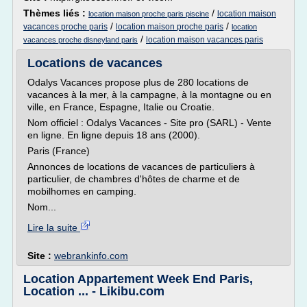
Thèmes liés :
/
location maison
location maison proche paris piscine
/
/
vacances proche paris
location maison proche paris
location
/
location maison vacances paris
vacances proche disneyland paris
Locations de vacances
Odalys Vacances propose plus de 280 locations de
vacances à la mer, à la campagne, à la montagne ou en
ville, en France, Espagne, Italie ou Croatie.
Nom officiel : Odalys Vacances - Site pro (SARL) - Vente
en ligne. En ligne depuis 18 ans (2000).
Paris (France)
Annonces de locations de vacances de particuliers à
particulier, de chambres d'hôtes de charme et de
mobilhomes en camping.
Nom...
Lire la suite
Site :
webrankinfo.com
Location Appartement Week End Paris,
Location ... - Likibu.com