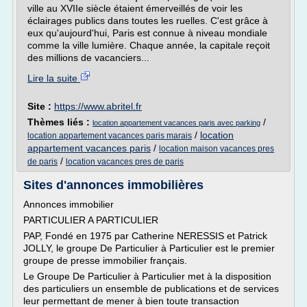
ville au XVIIe siècle étaient émerveillés de voir les
éclairages publics dans toutes les ruelles. C'est grâce à
eux qu'aujourd'hui, Paris est connue à niveau mondiale
comme la ville lumière. Chaque année, la capitale reçoit
des millions de vacanciers...
Lire la suite
Site :
https://www.abritel.fr
Thèmes liés :
/
location appartement vacances paris avec parking
/
location
location appartement vacances paris marais
appartement vacances paris
/
location maison vacances pres
/
de paris
location vacances pres de paris
Sites d'annonces immobilières
Annonces immobilier
PARTICULIER A PARTICULIER
PAP, Fondé en 1975 par Catherine NERESSIS et Patrick
JOLLY, le groupe De Particulier à Particulier est le premier
groupe de presse immobilier français.
Le Groupe De Particulier à Particulier met à la disposition
des particuliers un ensemble de publications et de services
leur permettant de mener à bien toute transaction