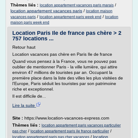
Thèmes liés :
/
location appartement vacances paris marais
location appartement vacances paris
/
location maison
/
/
vacances paris
location appartement paris week end
location
maison paris week end
Location Paris Ile de france pas chère > 2
757 locations ...
Retour haut
Location vacances pas chère en Paris Ile de france
Quand vous pensez à la France, vous ne pouvez pas
oublier de mentionner Paris - la ville lumière, qui attire
environ 47 millions de touristes par an. Occupant la
première place dans la liste des villes les plus visitées de
l'Europe, Paris séduit les touristes par son patrimoine
riche et exceptionnel.
Il est difficile de...
Lire la suite
Site :
https://www.location-vacances-express.com
Thèmes liés :
location appartement paris vacances particulier
/
/
pas cher
location appartement paris ile france particulier
/
location
location appartement paris pas cher vacances