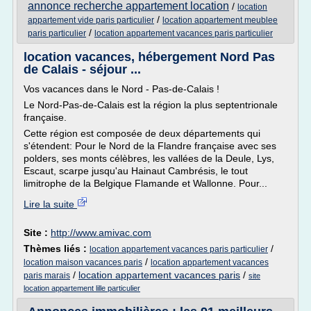
annonce recherche appartement location
/
location
/
appartement vide paris particulier
location appartement meublee
/
paris particulier
location appartement vacances paris particulier
location vacances, hébergement Nord Pas
de Calais - séjour ...
Vos vacances dans le Nord - Pas-de-Calais !
Le Nord-Pas-de-Calais est la région la plus septentrionale
française.
Cette région est composée de deux départements qui
s'étendent: Pour le Nord de la Flandre française avec ses
polders, ses monts célèbres, les vallées de la Deule, Lys,
Escaut, scarpe jusqu'au Hainaut Cambrésis, le tout
limitrophe de la Belgique Flamande et Wallonne. Pour...
Lire la suite
Site :
http://www.amivac.com
Thèmes liés :
/
location appartement vacances paris particulier
/
location maison vacances paris
location appartement vacances
/
location appartement vacances paris
/
paris marais
site
location appartement lille particulier