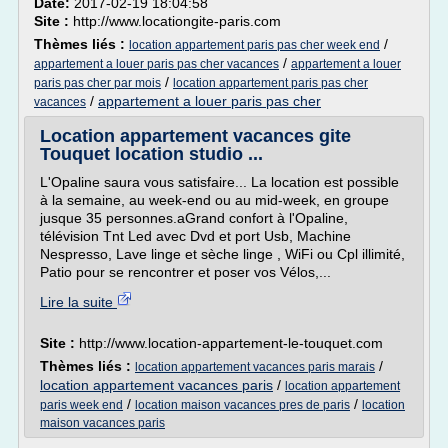
Date:
2017-02-19 18:04:58
Site :
http://www.locationgite-paris.com
Thèmes liés :
/
location appartement paris pas cher week end
/
appartement a louer paris pas cher vacances
appartement a louer
/
paris pas cher par mois
location appartement paris pas cher
/
appartement a louer paris pas cher
vacances
Location appartement vacances gite
Touquet location studio ...
L'Opaline saura vous satisfaire... La location est possible
à la semaine, au week-end ou au mid-week, en groupe
jusque 35 personnes.aGrand confort à l'Opaline,
télévision Tnt Led avec Dvd et port Usb, Machine
Nespresso, Lave linge et sèche linge , WiFi ou Cpl illimité,
Patio pour se rencontrer et poser vos Vélos,...
Lire la suite
Site :
http://www.location-appartement-le-touquet.com
Thèmes liés :
/
location appartement vacances paris marais
location appartement vacances paris
/
location appartement
/
/
paris week end
location maison vacances pres de paris
location
maison vacances paris