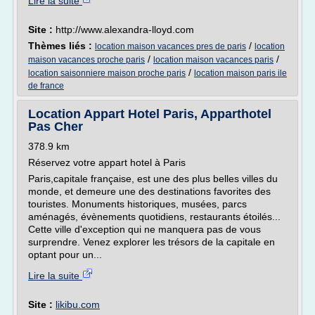
Lire la suite
Site :
http://www.alexandra-lloyd.com
Thèmes liés :
/
location maison vacances pres de paris
location
/
/
maison vacances proche paris
location maison vacances paris
/
location saisonniere maison proche paris
location maison paris ile
de france
Location Appart Hotel Paris, Apparthotel
Pas Cher
378.9 km
Réservez votre appart hotel à Paris
Paris,capitale française, est une des plus belles villes du
monde, et demeure une des destinations favorites des
touristes. Monuments historiques, musées, parcs
aménagés, évènements quotidiens, restaurants étoilés...
Cette ville d'exception qui ne manquera pas de vous
surprendre. Venez explorer les trésors de la capitale en
optant pour un...
Lire la suite
Site :
likibu.com