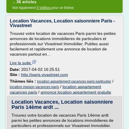
36 articles
→
Voir également
5 Vidéos
pour ce thème
Location Vacances, Location saisonniere Paris -
Vivastreet
Trouvez votre location de vacances Paris parmi les petites
annonces de locations immobilieres de particuliers et
professionnels sur Vivastreet Immobilier. Publiez aussi
facilement et rapidement une annonce de location de
vacances partout en...
Lire la suite
Date:
2017-04-02 16:25:51
Site :
http://paris.vivastreet.com
Thèmes liés :
/
location appartement vacances paris particulier
/
location appartement
location maison vacances paris
vacances paris
/
annonce location appartement gratuite
Location Vacances, Location saisonniere
Paris 14ème ardt ...
Trouvez votre location de vacances Paris 14ème ardt
parmi les petites annonces de locations immobilieres de
particuliers et professionnels sur Vivastreet Immobilier.