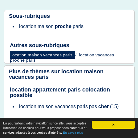
Sous-rubriques
location maison
proche
paris
Autres sous-rubriques
location maison vacances paris
/
location vacances
proche
paris
Plus de thèmes sur
location maison
vacances paris
location appartement paris colocation
possible
location maison vacances paris
pas
cher
(15)
location maison vacances paris
En poursuivant votre navigation sur ce site, vous acceptez
X
l'utilisation de cookies pour vous proposer des contenus et
location maison vacances
proche
paris
(13)
services adaptés à vos centres d'intérêts.
En savoir plus