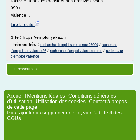
l'activité, tenez les dossiers des archives. Vous ...
099+
Valence...
Lire la suite
Site :
https://emploi.yakaz.fr
Thèmes liés :
/
recherche d'emploi sur valence 26000
recherche
/
/
recherche
d'emploi sur valence 26
recherche d'emploi valence drome
d'emploi valence
1 Ressources
Accueil
|
Mentions légales
|
Conditions générales
d'utilisation
|
Utilisation des cookies
|
Contact à propos
de cette page
Pour ajouter ou supprimer un site, voir l'article 4 des
CGUs