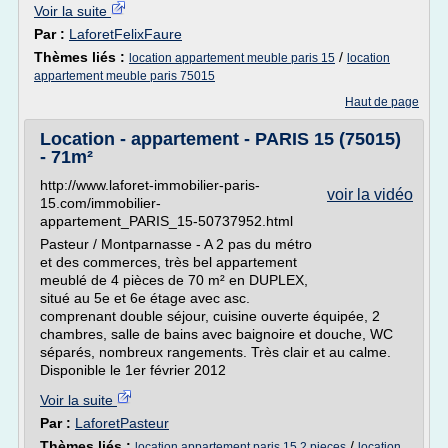
Voir la suite
Par :
LaforetFelixFaure
Thèmes liés :
/
location appartement meuble paris 15
location
appartement meuble paris 75015
Haut de page
Location - appartement - PARIS 15 (75015)
- 71m²
http://www.laforet-immobilier-paris-
voir la vidéo
15.com/immobilier-
appartement_PARIS_15-50737952.html
Pasteur / Montparnasse - A 2 pas du métro
et des commerces, très bel appartement
meublé de 4 pièces de 70 m² en DUPLEX,
situé au 5e et 6e étage avec asc.
comprenant double séjour, cuisine ouverte équipée, 2
chambres, salle de bains avec baignoire et douche, WC
séparés, nombreux rangements. Très clair et au calme.
Disponible le 1er février 2012
Voir la suite
Par :
LaforetPasteur
Thèmes liés :
/
location appartement paris 15 2 pieces
location