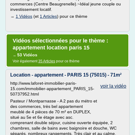
commerces (Centre Beaugrenelle).~Idéal jeune couple ou
investissement locatif.
→
1 Vidéos
(et
1 Articles
) pour ce thème
Vidéos sélectionnées pour le thème :
appartement location paris 15
53 Vidéos
→
Voir également
35 Articles
pour ce thème
Location - appartement - PARIS 15 (75015) - 71m²
http://www.laforet-immobilier-paris-
voir la vidéo
15.com/immobilier-appartement_PARIS_15-
50737952.html
Pasteur / Montparnasse - A 2 pas du métro et
des commerces, très bel appartement
meublé de 4 pièces de 70 m² en DUPLEX,
situé au 5e et 6e étage avec asc.
comprenant double séjour, cuisine ouverte équipée, 2
chambres, salle de bains avec baignoire et douche, WC
séparés, nombreux rangements. Très clair et au calme.