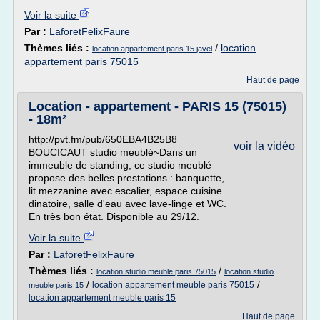
Voir la suite
Par :
LaforetFelixFaure
Thèmes liés :
/
location
location appartement paris 15 javel
appartement paris 75015
Haut de page
Location - appartement - PARIS 15 (75015)
- 18m²
http://pvt.fm/pub/650EBA4B25B8
voir la vidéo
BOUCICAUT studio meublé~Dans un
immeuble de standing, ce studio meublé
propose des belles prestations : banquette,
lit mezzanine avec escalier, espace cuisine
dinatoire, salle d'eau avec lave-linge et WC.
En très bon état. Disponible au 29/12.
Voir la suite
Par :
LaforetFelixFaure
Thèmes liés :
/
location studio meuble paris 75015
location studio
/
/
location appartement meuble paris 75015
meuble paris 15
location appartement meuble paris 15
Haut de page