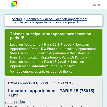
Menu
Accueil
>
Thèmes & vidéos : location appartement
meuble paris
>
appartement location paris 15
Thèmes principaux sur appartement location
paris 15
Location Appartement Paris 15
2 Pieces
•
Location
Appartement Paris 15
3 Pieces
•
Location Appartement
Vide
Paris 15
•
Location Appartement
Non Meuble
Paris 15
•
Location Appartement Paris 15
Dupleix
•
Location Appartement Paris 15
Javel
•
Location
Appartement
Colocation
Paris 15
•
Suite ...
Voir également
les articles
pour ce thème
LOCATION APPARTEMENT PARIS 15 2 PIECES »
Location - appartement - PARIS 15 (75015) -
71m²
voir la vidéo