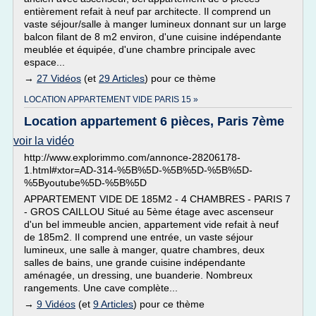
entièrement refait à neuf par architecte. Il comprend un
vaste séjour/salle à manger lumineux donnant sur un large
balcon filant de 8 m2 environ, d'une cuisine indépendante
meublée et équipée, d'une chambre principale avec
espace...
→
27 Vidéos
(et
29 Articles
) pour ce thème
LOCATION APPARTEMENT VIDE PARIS 15 »
Location appartement 6 pièces, Paris 7ème
voir la vidéo
http://www.explorimmo.com/annonce-28206178-
1.html#xtor=AD-314-%5B%5D-%5B%5D-%5B%5D-
%5Byoutube%5D-%5B%5D
APPARTEMENT VIDE DE 185M2 - 4 CHAMBRES - PARIS 7
- GROS CAILLOU Situé au 5ème étage avec ascenseur
d'un bel immeuble ancien, appartement vide refait à neuf
de 185m2. Il comprend une entrée, un vaste séjour
lumineux, une salle à manger, quatre chambres, deux
salles de bains, une grande cuisine indépendante
aménagée, un dressing, une buanderie. Nombreux
rangements. Une cave complète...
→
9 Vidéos
(et
9 Articles
) pour ce thème