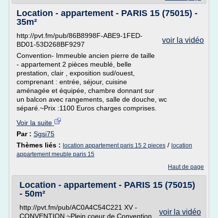
Location - appartement - PARIS 15 (75015) -
35m²
http://pvt.fm/pub/86B8998F-ABE9-1FED-
voir la vidéo
BD01-53D268BF9297
Convention- Immeuble ancien pierre de taille
- appartement 2 pièces meublé, belle
prestation, clair , exposition sud/ouest,
comprenant : entrée, séjour, cuisine
aménagée et équipée, chambre donnant sur
un balcon avec rangements, salle de douche, wc
séparé.~Prix :1100 Euros charges comprises.
Voir la suite
Par :
Sgsi75
Thèmes liés :
/
location appartement paris 15 2 pieces
location
appartement meuble paris 15
Haut de page
Location - appartement - PARIS 15 (75015)
- 50m²
http://pvt.fm/pub/AC0A4C54C221 XV -
voir la vidéo
CONVENTION ~Plein coeur de Convention