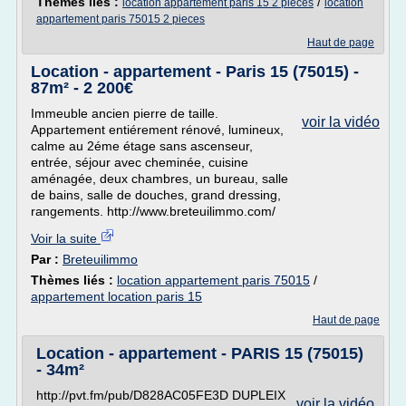
Thèmes liés :
/
location appartement paris 15 2 pieces
location
appartement paris 75015 2 pieces
Haut de page
Location - appartement - Paris 15 (75015) -
87m² - 2 200€
Immeuble ancien pierre de taille.
voir la vidéo
Appartement entiérement rénové, lumineux,
calme au 2éme étage sans ascenseur,
entrée, séjour avec cheminée, cuisine
aménagée, deux chambres, un bureau, salle
de bains, salle de douches, grand dressing,
rangements. http://www.breteuilimmo.com/
Voir la suite
Par :
Breteuilimmo
Thèmes liés :
location appartement paris 75015
/
appartement location paris 15
Haut de page
Location - appartement - PARIS 15 (75015)
- 34m²
http://pvt.fm/pub/D828AC05FE3D DUPLEIX
voir la vidéo