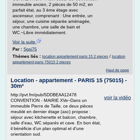
immeuble ancien, 2 pièces de 50 m2, en
parfait état, au 3 ème étage avec
ascenseur, comprenant : Une entrée, un
séjour, une cuisine séparée aménagée,
une chambre, une salle de bain et
WC.~Libre immédiatement.
Voir la suite
Par :
Sgsi75
Thèmes liés :
/
location appartement paris 15 2 pieces
location
appartement paris 75015 2 pieces
Haut de page
Location - appartement - PARIS 15 (75015) -
30m²
http://pvt.fm/pub/5DDBEAA12478
voir la vidéo
CONVENTION - MAIRIE XVe~Dans un
immeuble Pierre de Taille, ce deux pièces
meublé en dernier étage (asc) propose :
séjour avec kitchenette et balcon, chambre,
salle d'eau, WC séparés et cave. En bon état,
il bénéficie d'un plan optimal et d'une
orientation sud.