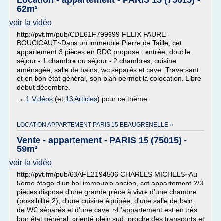
Location - appartement - PARIS 15 (75015) -
62m²
voir la vidéo
http://pvt.fm/pub/CDE61F799699 FELIX FAURE -
BOUCICAUT~Dans un immeuble Pierre de Taille, cet
appartement 3 pièces en RDC propose : entrée, double
séjour - 1 chambre ou séjour - 2 chambres, cuisine
aménagée, salle de bains, wc séparés et cave. Traversant
et en bon état général, son plan permet la colocation. Libre
début décembre.
→
1 Vidéos
(et
13 Articles
) pour ce thème
LOCATION APPARTEMENT PARIS 15 BEAUGRENELLE »
Vente - appartement - PARIS 15 (75015) -
59m²
voir la vidéo
http://pvt.fm/pub/63AFE2194506 CHARLES MICHELS~Au
5ème étage d'un bel immeuble ancien, cet appartement 2/3
pièces dispose d'une grande pièce à vivre d'une chambre
(possibilité 2), d'une cuisine équipée, d'une salle de bain,
de WC séparés et d'une cave. ~L'appartement est en très
bon état général, orienté plein sud, proche des transports et