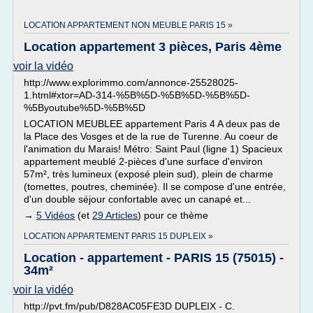
LOCATION APPARTEMENT NON MEUBLE PARIS 15 »
Location appartement 3 pièces, Paris 4ème
voir la vidéo
http://www.explorimmo.com/annonce-25528025-
1.html#xtor=AD-314-%5B%5D-%5B%5D-%5B%5D-
%5Byoutube%5D-%5B%5D
LOCATION MEUBLEE appartement Paris 4 A deux pas de
la Place des Vosges et de la rue de Turenne. Au coeur de
l'animation du Marais! Métro: Saint Paul (ligne 1) Spacieux
appartement meublé 2-pièces d'une surface d'environ
57m², très lumineux (exposé plein sud), plein de charme
(tomettes, poutres, cheminée). Il se compose d'une entrée,
d'un double séjour confortable avec un canapé et...
→
5 Vidéos
(et
29 Articles
) pour ce thème
LOCATION APPARTEMENT PARIS 15 DUPLEIX »
Location - appartement - PARIS 15 (75015) -
34m²
voir la vidéo
http://pvt.fm/pub/D828AC05FE3D DUPLEIX - C.