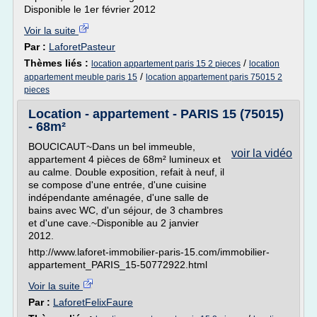
Disponible le 1er février 2012
Voir la suite
Par :
LaforetPasteur
Thèmes liés :
/
location appartement paris 15 2 pieces
location
/
appartement meuble paris 15
location appartement paris 75015 2
pieces
Location - appartement - PARIS 15 (75015)
- 68m²
BOUCICAUT~Dans un bel immeuble,
voir la vidéo
appartement 4 pièces de 68m² lumineux et
au calme. Double exposition, refait à neuf, il
se compose d'une entrée, d'une cuisine
indépendante aménagée, d'une salle de
bains avec WC, d'un séjour, de 3 chambres
et d'une cave.~Disponible au 2 janvier
2012.
http://www.laforet-immobilier-paris-15.com/immobilier-
appartement_PARIS_15-50772922.html
Voir la suite
Par :
LaforetFelixFaure