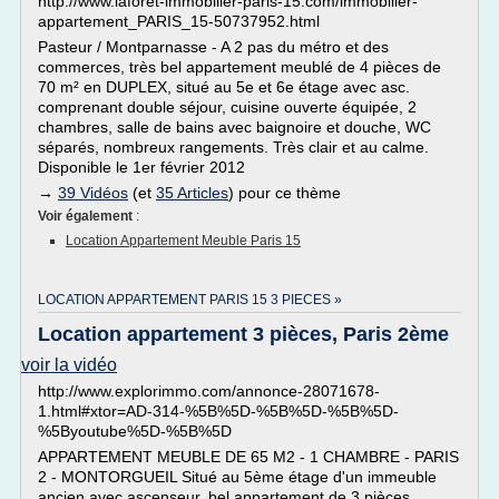
http://www.laforet-immobilier-paris-15.com/immobilier-
appartement_PARIS_15-50737952.html
Pasteur / Montparnasse - A 2 pas du métro et des
commerces, très bel appartement meublé de 4 pièces de
70 m² en DUPLEX, situé au 5e et 6e étage avec asc.
comprenant double séjour, cuisine ouverte équipée, 2
chambres, salle de bains avec baignoire et douche, WC
séparés, nombreux rangements. Très clair et au calme.
Disponible le 1er février 2012
→
39 Vidéos
(et
35 Articles
) pour ce thème
Voir également
:
Location Appartement Meuble Paris 15
LOCATION APPARTEMENT PARIS 15 3 PIECES »
Location appartement 3 pièces, Paris 2ème
voir la vidéo
http://www.explorimmo.com/annonce-28071678-
1.html#xtor=AD-314-%5B%5D-%5B%5D-%5B%5D-
%5Byoutube%5D-%5B%5D
APPARTEMENT MEUBLE DE 65 M2 - 1 CHAMBRE - PARIS
2 - MONTORGUEIL Situé au 5ème étage d'un immeuble
ancien avec ascenseur, bel appartement de 3 pièces