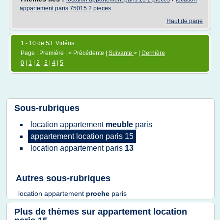
appartement paris 75015 2 pieces
Haut de page
1 - 10 de 53 Vidéos
Page : Première | < Précédente |
Suivante
> |
Dernière
0
|
1
|
2
|
3
|
4
|
5
Sous-rubriques
location appartement
meuble
paris
appartement location paris 15
location appartement paris
13
Autres sous-rubriques
location appartement
proche
paris
Plus de thèmes sur
appartement location