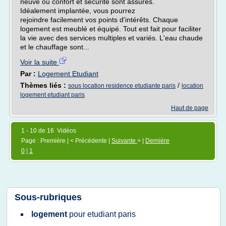
neuve où confort et sécurité sont assurés.
Idéalement implantée, vous pourrez
rejoindre facilement vos points d'intérêts. Chaque
logement est meublé et équipé. Tout est fait pour faciliter
la vie avec des services multiples et variés. L'eau chaude
et le chauffage sont...
Voir la suite
Par :
Logement Etudiant
Thèmes liés :
/
sous location residence etudiante paris
location
logement etudiant paris
Haut de page
1 - 10 de 16 Vidéos
Page : Première | < Précédente |
Suivante
> |
Dernière
0
|
1
Sous-rubriques
logement
pour
etudiant paris