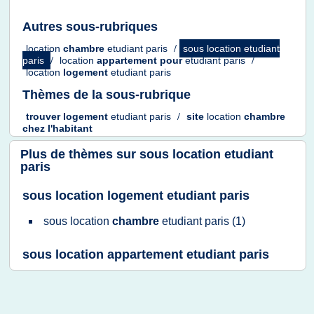
Autres sous-rubriques
location
chambre
etudiant paris
/
sous location etudiant
paris
/
location
appartement
pour
etudiant paris
/
location
logement
etudiant paris
Thèmes de la sous-rubrique
trouver logement
etudiant paris
/
site
location
chambre
chez l'habitant
Plus de thèmes sur
sous location etudiant
paris
sous location logement etudiant paris
sous location
chambre
etudiant paris
(1)
sous location appartement etudiant paris