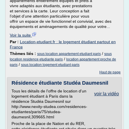
appartements entièrement équipés et prêts à
vivre adaptés aux étudiants, avec prestations
et services à la carte. Leur conception a fait
l’objet d’une attention particulière pour vous
offrir un espace de vie fonctionnel et convivial, avec des
équipements et aménagements de qualité pour votre...
Voir la suite
Par :
Location-etudiant.fr : le logement étudiant partout en
France
Thèmes liés :
/
sous location appartement etudiant paris
sous
/
location residence etudiante paris
location appartement proche de
/
paris
sous location logement etudiant paris
Haut de page
Résidence étudiante Studéa Daumesnil
Tous les détails de l'offre de location d'un
voir la vidéo
logement étudiant à Paris dans la
résidence Studéa Daumesnil sur
http://www.nexity-studea.com/residences-
etudiantes/paris/75/studea-
daumesnil,309665.html
Proche de la place de Nation et du RER,
cette résidence étudiante est située dans un quartier très